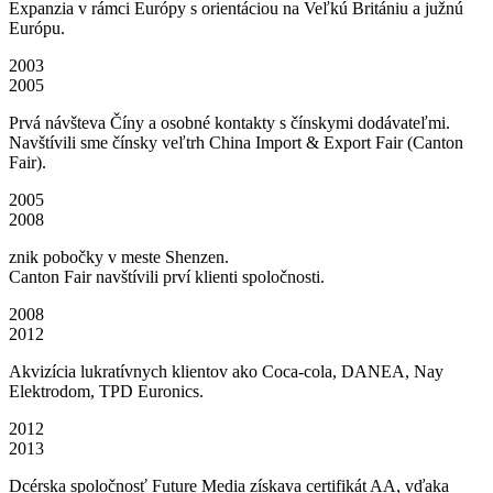
Expanzia v rámci Európy s orientáciou na Veľkú Britániu a južnú
Európu.
2003
2005
Prvá návšteva Číny a osobné kontakty s čínskymi dodávateľmi.
Navštívili sme čínsky veľtrh China Import & Export Fair (Canton
Fair).
2005
2008
znik pobočky v meste Shenzen.
Canton Fair navštívili prví klienti spoločnosti.
2008
2012
Akvizícia lukratívnych klientov ako Coca-cola, DANEA, Nay
Elektrodom, TPD Euronics.
2012
2013
Dcérska spoločnosť Future Media získava certifikát AA, vďaka