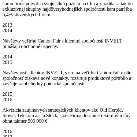
čomu firma potvrdila svoju silnú pozíciu na trhu a zaradila sa tak do
exkluzívnej skupiny najdôveryhodnejších spoločností kam patrí iba
5,4% slovenských firiem.
2013
2014
Návštevy veľtrhu Canton Fair s klientmi spoločnosti INVELT
prinášajú obchodné úspechy.
2014
2015
Návštevnosť klientov INVELT, s.r.o. na veľtrhu Canton Fair rastie,
spoločnosť získava nové kontakty, rozširuje produktové portfólio a
zvyšuje sa obchodný potenciál spoločnosti.
2015
2016
Akvizícia zaujímavých strategických klientov ako Old Herold,
Slovak Telekom a.s. a Stock, s.r.o. Firma dosahuje rekordný ročný
obrat takmer 500 000 €.
2016
2017