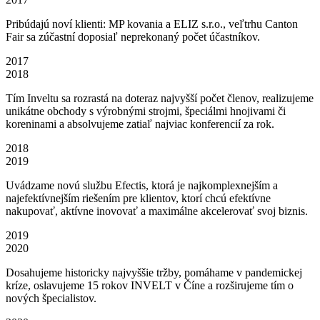
Pribúdajú noví klienti: MP kovania a ELIZ s.r.o., veľtrhu Canton
Fair sa zúčastní doposiaľ neprekonaný počet účastníkov.
2017
2018
Tím Inveltu sa rozrastá na doteraz najvyšší počet členov, realizujeme
unikátne obchody s výrobnými strojmi, špeciálmi hnojivami či
koreninami a absolvujeme zatiaľ najviac konferencií za rok.
2018
2019
Uvádzame novú službu Efectis, ktorá je najkomplexnejším a
najefektívnejším riešením pre klientov, ktorí chcú efektívne
nakupovať, aktívne inovovať a maximálne akcelerovať svoj biznis.
2019
2020
Dosahujeme historicky najvyššie tržby, pomáhame v pandemickej
kríze, oslavujeme 15 rokov INVELT v Číne a rozširujeme tím o
nových špecialistov.