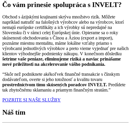
Čo vám prinesie spolupráca s INVELT?
Obchod s ázijskými krajinami skrýva množstvo rizík. Môžete
napríklad natrafiť na falošných výrobcov alebo na výrobcov, ktorí
nemajú európske certifikáty a ich výrobky sú nepredajné na
Slovensku či v rámci celej Európskej únie. Opierame sa o roky
skúsenosti obchodovania s Čínou a Áziou (export a import),
poznáme miestnu mentalitu, máme lokálne vzťahy priamo s
výrobcami jednotlivých výrobkov a preto vieme vyjednať pre našich
klientov výhodnejšie podmienky nákupu. V konečnom dôsledku
šetríme vaše peniaze, eliminujeme riziká a naviac prinášame
nové príležitosti na akcelerovanie vášho podnikania.
“Skôr než podniknete akékoľvek finančné transakcie s čínskym
dodávateľom, overte si jeho totožnosť a kvalitu tovaru
prostredníctvom tímu skúsených poradcov INVELT.
Predídete
tak zbytočnému sklamaniu a priamym finančným stratám.”
POZRITE SI NAŠE SLUŽBY
Náš tím