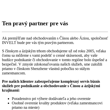
Ten
pravý partner
pre vás
Ak premýšľate nad obchodovaním s Čínou alebo Áziou, spoločnosť
INVELT bude pre vás tým pravým partnerom.
S čínskym a ázijským trhom obchodujeme už od roku 2005, vďaka
čomu sa môžeme s vami podeliť o cenné skúsenosti, aby vaše
budúce podnikanie či obchodovanie v tomto regióne bolo úspešné a
bezpečné. V zmysle zdokonaľovania našich služieb, sme založili
priamo v čínskom Shenzhene vlastnú pobočku so stálym
zamestnancom.
Pre našich klientov zabezpečujeme komplexný servis biznis
služieb pre podnikanie a obchodovanie s Čínou a ázijskými
krajinami:
Poradenstvo pri výbere dodávateľa a jeho overenie
Osobné overenie kvality produktov (vďaka zamestnancovi
priamo na mieste)