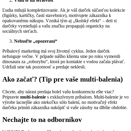
Vsaďte na sériovosť
Ľudia milujú kompletizovanie. Ak je váš darček súčasťou kolekcie
(figúrky, kartičky, časti stavebnice), motivujete zákazníka k
opakovanému nákupu. Vzniká tým aj „školský efekt“ – deti si
darčeky vymieňajú a vašu značku propagujú organicky na
sociálnych sieťach.
Nebuďte „opozeraní“
Príbalový marketing má svoj životný cyklus. Jeden darček
nefunguje večne. V prípade nášho klienta sme po roku vymenili
dinosaura za „roborybu“, ktorá po kontakte s vodou začala plávať.
Udržali sme tak pozornosť a predaje neklesli.
Ako začať? (Tip pre vaše multi-balenia)
Chcete, aby nárast predaja bolel vašu konkurenciu ešte viac?
Pripravte
multi-balenie
s exkluzívnym príbalom. Multi-balenie je vo
výrobe lacnejšie ako niekoľko sólo balení, no motivačný efekt
darčeka prinúti zákazníka nakúpiť si vaše zásoby na dlhšie obdobie.
Nechajte to na odborníkov