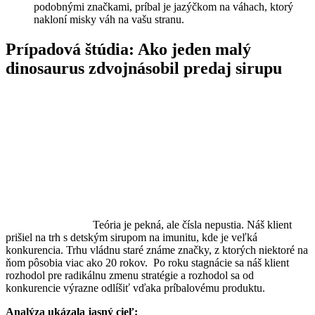
podobnými značkami, príbal je jazýčkom na váhach, ktorý
nakloní misky váh na vašu stranu.
Prípadová štúdia: Ako jeden malý
dinosaurus zdvojnásobil predaj sirupu
Teória je pekná, ale čísla nepustia. Náš klient
prišiel na trh s detským sirupom na imunitu, kde je veľká
konkurencia. Trhu vládnu staré známe značky, z ktorých niektoré na
ňom pôsobia viac ako 20 rokov. Po roku stagnácie sa náš klient
rozhodol pre radikálnu zmenu stratégie a rozhodol sa od
konkurencie výrazne odlíšiť vďaka príbalovému produktu.
Analýza ukázala jasný cieľ: