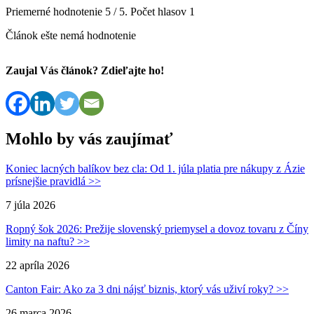
Priemerné hodnotenie
5
/ 5. Počet hlasov
1
Článok ešte nemá hodnotenie
Zaujal Vás článok? Zdieľajte ho!
Mohlo by vás zaujímať
Koniec lacných balíkov bez cla: Od 1. júla platia pre nákupy z Ázie
prísnejšie pravidlá >>
7 júla 2026
Ropný šok 2026: Prežije slovenský priemysel a dovoz tovaru z Číny
limity na naftu? >>
22 apríla 2026
Canton Fair: Ako za 3 dni nájsť biznis, ktorý vás uživí roky? >>
26 marca 2026