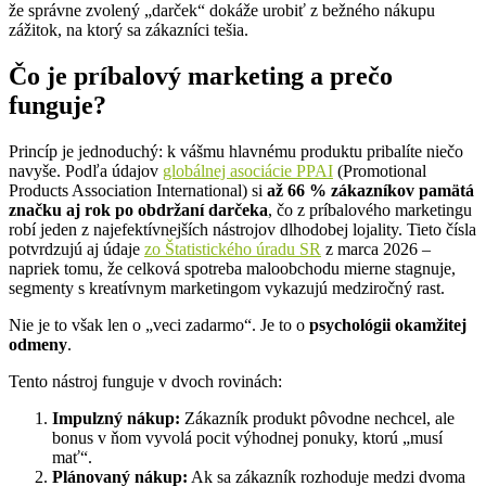
že správne zvolený „darček“ dokáže urobiť z bežného nákupu
zážitok, na ktorý sa zákazníci tešia.
Čo je príbalový marketing a prečo
funguje?
Princíp je jednoduchý: k vášmu hlavnému produktu pribalíte niečo
navyše. Podľa údajov
globálnej asociácie PPAI
(Promotional
Products Association International) si
až 66 % zákazníkov pamätá
značku aj rok po obdržaní darčeka
, čo z príbalového marketingu
robí jeden z najefektívnejších nástrojov dlhodobej lojality. Tieto čísla
potvrdzujú aj údaje
zo Štatistického úradu SR
z marca 2026 –
napriek tomu, že celková spotreba maloobchodu mierne stagnuje,
segmenty s kreatívnym marketingom vykazujú medziročný rast.
Nie je to však len o „veci zadarmo“. Je to o
psychológii okamžitej
odmeny
.
Tento nástroj funguje v dvoch rovinách:
Impulzný nákup:
Zákazník produkt pôvodne nechcel, ale
bonus v ňom vyvolá pocit výhodnej ponuky, ktorú „musí
mať“.
Plánovaný nákup:
Ak sa zákazník rozhoduje medzi dvoma