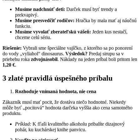
Musíme nadchnúť deti:
Darček musí byť trendy a
prekvapivý.
Musíme presvedčiť rodičov:
Hračka by mala mať aj náučnú
funkciu.
Musíme vyvolať zberateľskú vášeň:
Jeden kus nestačí,
chceme celú sériu.
Riešenie:
Vybrali sme špeciálne vajíčko, z ktorého sa po ponorení
do vody „vyliahol“ dinosaurus.
Výsledok?
Predaj sirupu sa v
priebehu roka
zdvojnásobil
. Náklady na jeden príbal boli pritom len
1,20 €
.
3 zlaté pravidlá úspešného príbalu
Rozhoduje vnímaná hodnota, nie cena
Zákazník musí mať pocit, že dostáva niečo hodnotné. Niekedy
môže byť „pocitová“ hodnota darčeka vyššia ako cena samotného
produktu.
Príklad:
K fľaši kvalitného alkoholu pribalíte dizajnový
pohár, ku kuchárskej knihe panvicu.