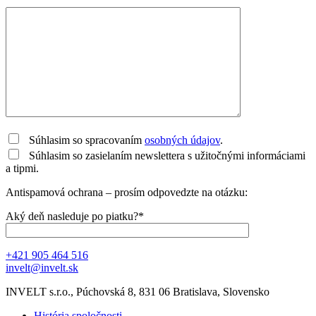
Súhlasim so spracovaním
osobných údajov
.
Súhlasim so zasielaním newslettera s užitočnými informáciami
a tipmi.
Antispamová ochrana – prosím odpovedzte na otázku:
Aký deň nasleduje po piatku?*
+421 905 464 516
invelt@invelt.sk
INVELT s.r.o., Púchovská 8, 831 06 Bratislava, Slovensko
História spoločnosti