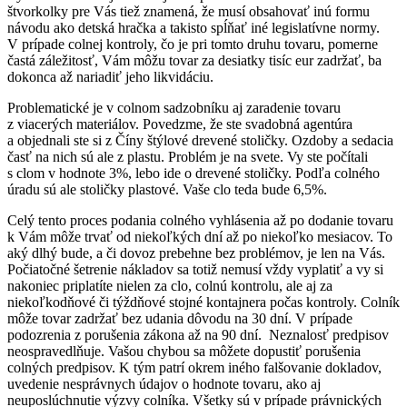
štvorkolky pre Vás tiež znamená, že musí obsahovať inú formu
návodu ako detská hračka a takisto spĺňať iné legislatívne normy.
V prípade colnej kontroly, čo je pri tomto druhu tovaru, pomerne
častá záležitosť, Vám môžu tovar za desiatky tisíc eur zadržať, ba
dokonca až nariadiť jeho likvidáciu.
Problematické je v colnom sadzobníku aj zaradenie tovaru
z viacerých materiálov. Povedzme, že ste svadobná agentúra
a objednali ste si z Číny štýlové drevené stoličky. Ozdoby a sedacia
časť na nich sú ale z plastu. Problém je na svete. Vy ste počítali
s clom v hodnote 3%, lebo ide o drevené stoličky. Podľa colného
úradu sú ale stoličky plastové. Vaše clo teda bude 6,5%.
Celý tento proces podania colného vyhlásenia až po dodanie tovaru
k Vám môže trvať od niekoľkých dní až po niekoľko mesiacov. To
aký dlhý bude, a či dovoz prebehne bez problémov, je len na Vás.
Počiatočné šetrenie nákladov sa totiž nemusí vždy vyplatiť a vy si
nakoniec priplatíte nielen za clo, colnú kontrolu, ale aj za
niekoľkodňové či týždňové stojné kontajnera počas kontroly. Colník
môže tovar zadržať bez udania dôvodu na 30 dní. V prípade
podozrenia z porušenia zákona až na 90 dní. Neznalosť predpisov
neospravedlňuje. Vašou chybou sa môžete dopustiť porušenia
colných predpisov. K tým patrí okrem iného falšovanie dokladov,
uvedenie nesprávnych údajov o hodnote tovaru, ako aj
neuposlúchnutie výzvy colníka. Všetky sú v prípade právnických