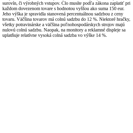
surovín, či výrobných vstupov. Clo musíte podľa zákona zaplatiť pri
každom dovezenom tovare s hodnotou vyššou ako suma 150 eur.
Jeho výška je spravidla stanovená percentuálnou sadzbou z ceny
tovaru. Väčšina tovarov má colnú sadzbu do 12 %. Niektoré hračky,
všetky potravinárske a väčšina poľnohospodárskych strojov majú
nulovú colnú sadzbu. Naopak, na monitory a reklamné displeje sa
uplatňuje relatívne vysoká colná sadzba vo výške 14 %.