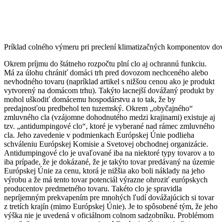
Príklad colného výmeru pri preclení klimatizačných komponentov d
Okrem príjmu do štátneho rozpočtu plní clo aj ochrannú funkciu.
Má za úlohu chrániť domáci trh pred dovozom nechceného alebo
nevhodného tovaru (napríklad artikel s nižšou cenou ako je produkt
vytvorený na domácom trhu). Takýto lacnejší dovážaný produkt by
mohol uškodiť domácemu hospodárstvu a to tak, že by
predajnosťou predbehol ten tuzemský. Okrem „obyčajného“
zmluvného cla (vzájomne dohodnutého medzi krajinami) existuje aj
tzv. „antidumpingové clo“, ktoré je vyberané nad rámec zmluvného
cla. Jeho zavedenie v podmienkach Európskej Únie podlieha
schváleniu Európskej Komisie a Svetovej obchodnej organizácie.
Antidumpingové clo je uvaľované iba na niektoré typy tovarov a to
iba prípade, že je dokázané, že je takýto tovar predávaný na územie
Európskej Únie za cenu, ktorá je nižšia ako boli náklady na jeho
výrobu a že má tento tovar potenciál výrazne ohroziť európskych
producentov predmetného tovaru. Takéto clo je spravidla
nepríjemným prekvapením pre mnohých ľudí dovážajúcich si tovar
z tretích krajín (mimo Európskej Únie). Je to spôsobené tým, že jeho
výška nie je uvedená v oficiálnom colnom sadzobníku. Problémom