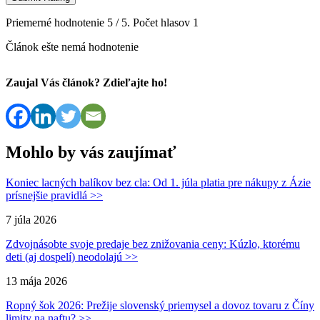
Priemerné hodnotenie
5
/ 5. Počet hlasov
1
Článok ešte nemá hodnotenie
Zaujal Vás článok? Zdieľajte ho!
Mohlo by vás zaujímať
Koniec lacných balíkov bez cla: Od 1. júla platia pre nákupy z Ázie
prísnejšie pravidlá >>
7 júla 2026
Zdvojnásobte svoje predaje bez znižovania ceny: Kúzlo, ktorému
deti (aj dospelí) neodolajú >>
13 mája 2026
Ropný šok 2026: Prežije slovenský priemysel a dovoz tovaru z Číny
limity na naftu? >>