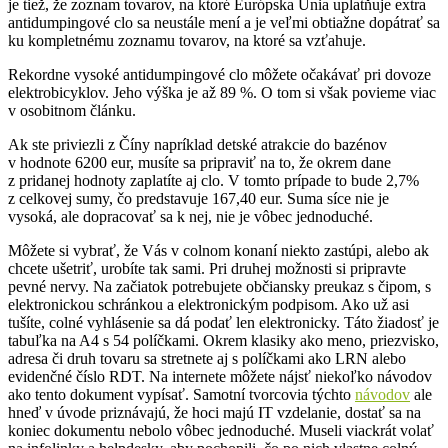
je tiež, že zoznam tovarov, na ktoré Európska Únia uplatňuje extra
antidumpingové clo sa neustále mení a je veľmi obtiažne dopátrať sa
ku kompletnému zoznamu tovarov, na ktoré sa vzťahuje.
Rekordne vysoké antidumpingové clo môžete očakávať pri dovoze
elektrobicyklov. Jeho výška je až 89 %. O tom si však povieme viac
v osobitnom článku.
Ak ste priviezli z Číny napríklad detské atrakcie do bazénov
v hodnote 6200 eur, musíte sa pripraviť na to, že okrem dane
z pridanej hodnoty zaplatíte aj clo. V tomto prípade to bude 2,7%
z celkovej sumy, čo predstavuje 167,40 eur. Suma síce nie je
vysoká, ale dopracovať sa k nej, nie je vôbec jednoduché.
Môžete si vybrať, že Vás v colnom konaní niekto zastúpi, alebo ak
chcete ušetriť, urobíte tak sami. Pri druhej možnosti si pripravte
pevné nervy. Na začiatok potrebujete občiansky preukaz s čipom, s
elektronickou schránkou a elektronickým podpisom. Ako už asi
tušíte, colné vyhlásenie sa dá podať len elektronicky. Táto žiadosť je
tabuľka na A4 s 54 políčkami. Okrem klasiky ako meno, priezvisko,
adresa či druh tovaru sa stretnete aj s políčkami ako LRN alebo
evidenčné číslo RDT. Na internete môžete nájsť niekoľko návodov
ako tento dokument vypísať. Samotní tvorcovia týchto
návodov
ale
hneď v úvode priznávajú, že hoci majú IT vzdelanie, dostať sa na
koniec dokumentu nebolo vôbec jednoduché. Museli viackrát volať