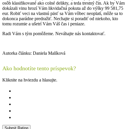
osôb klasifikované ako colné delikty, a teda trestný čin. Ak by Vám
dokázali vinu hrozí Vám likvidačná pokuta až do výšky 99 581,75
eur. Robiť veci na vlastnú päsť sa Vám vôbec neoplatí, môže sa to
dokonca parádne predražiť. Nechajte si poradiť od niekoho, kto
tomu rozumie a ušetrí Vám Váš čas i peniaze.
Radi Vám s tým pomôžeme. Neváhajte nás kontaktovať.
Autorka článku: Daniela Malíková
Ako hodnotíte tento príspevok?
Kliknite na hviezdu a hlasujte.
Submit Rating