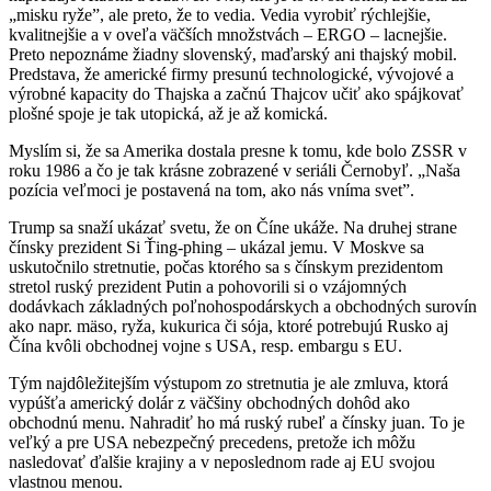
„misku ryže”, ale preto, že to vedia. Vedia vyrobiť rýchlejšie,
kvalitnejšie a v oveľa väčších množstvách – ERGO – lacnejšie.
Preto nepoznáme žiadny slovenský, maďarský ani thajský mobil.
Predstava, že americké firmy presunú technologické, vývojové a
výrobné kapacity do Thajska a začnú Thajcov učiť ako spájkovať
plošné spoje je tak utopická, až je až komická.
Myslím si, že sa Amerika dostala presne k tomu, kde bolo ZSSR v
roku 1986 a čo je tak krásne zobrazené v seriáli Černobyľ. „Naša
pozícia veľmoci je postavená na tom, ako nás vníma svet”.
Trump sa snaží ukázať svetu, že on Číne ukáže. Na druhej strane
čínsky prezident Si Ťing-phing – ukázal jemu. V Moskve sa
uskutočnilo stretnutie, počas ktorého sa s čínskym prezidentom
stretol ruský prezident Putin a pohovorili si o vzájomných
dodávkach základných poľnohospodárskych a obchodných surovín
ako napr. mäso, ryža, kukurica či sója, ktoré potrebujú Rusko aj
Čína kvôli obchodnej vojne s USA, resp. embargu s EU.
Tým najdôležitejším výstupom zo stretnutia je ale zmluva, ktorá
vypúšťa americký dolár z väčšiny obchodných dohôd ako
obchodnú menu. Nahradiť ho má ruský rubeľ a čínsky juan. To je
veľký a pre USA nebezpečný precedens, pretože ich môžu
nasledovať ďalšie krajiny a v neposlednom rade aj EU svojou
vlastnou menou.