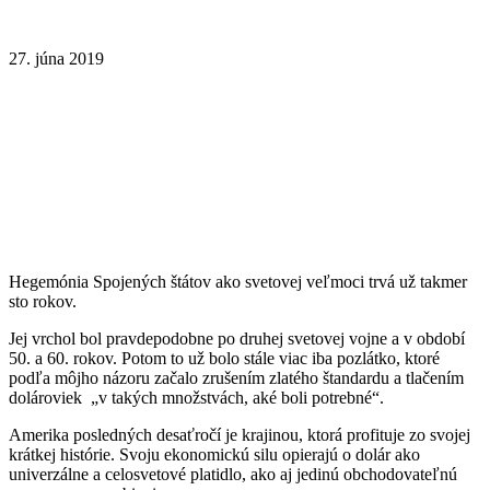
27. júna 2019
Hegemónia Spojených štátov ako svetovej veľmoci trvá už takmer
sto rokov.
Jej vrchol bol pravdepodobne po druhej svetovej vojne a v období
50. a 60. rokov. Potom to už bolo stále viac iba pozlátko, ktoré
podľa môjho názoru začalo zrušením zlatého štandardu a tlačením
dolároviek „v takých množstvách, aké boli potrebné“.
Amerika posledných desaťročí je krajinou, ktorá profituje zo svojej
krátkej histórie. Svoju ekonomickú silu opierajú o dolár ako
univerzálne a celosvetové platidlo, ako aj jedinú obchodovateľnú