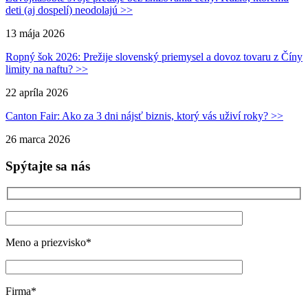
deti (aj dospelí) neodolajú >>
13 mája 2026
Ropný šok 2026: Prežije slovenský priemysel a dovoz tovaru z Číny
limity na naftu? >>
22 apríla 2026
Canton Fair: Ako za 3 dni nájsť biznis, ktorý vás uživí roky? >>
26 marca 2026
Spýtajte sa nás
Meno a priezvisko*
Firma*