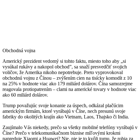
Obchodná vojna
Americký prezident vedomý si tohto faktu, miesto toho aby „si
vysúkal rukávy a nakopol obchod”, sa snaží presvedčiť svojich
voličov, že Amerika nikoho nepotrebuje. Preto vyprovokoval
obchodnú vojnu z Čínou – zvýšením cien na tisícky komodít z 10
na 25% v hodnote viac ako 179 miliárd dolárov. Čína samozrejme
reagovala protiopatrením – clami na americké tovary v hodnote viac
ako 60 miliárd dolárov.
Trump považujúc svoje konanie za úspech, odkázal plačúcim
americkým firmám, ktoré vyrábajú v Číne, nech presunú svoje
fabriky do okolitých krajín ako Vietnam, Laos, Thajsko či India.
Zaujímalo Vás niekedy, prečo sa všetky mobilné telefóny vyrábajú v
Číne? Prečo v telekomunikačnom biznise míľovými krokmi
napreduje Xiaomi a Huawei? Nie, nie je to kvôli tomu, že robia za