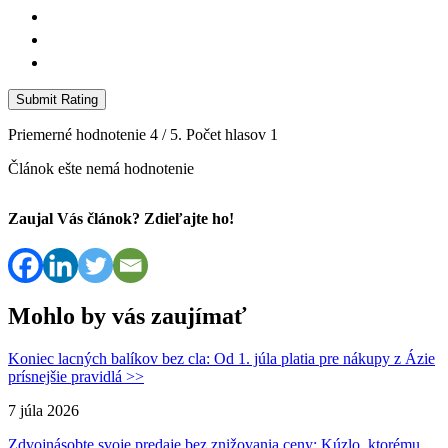
Submit Rating
Priemerné hodnotenie
4
/ 5. Počet hlasov
1
Článok ešte nemá hodnotenie
Zaujal Vás článok? Zdieľajte ho!
Mohlo by vás zaujímať
Koniec lacných balíkov bez cla: Od 1. júla platia pre nákupy z Ázie
prísnejšie pravidlá >>
7 júla 2026
Zdvojnásobte svoje predaje bez znižovania ceny: Kúzlo, ktorému