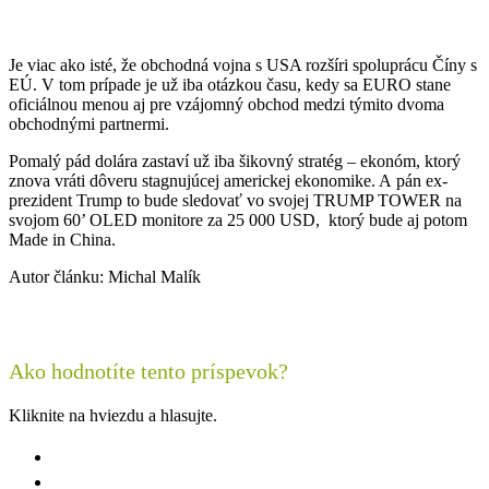
Je viac ako isté, že obchodná vojna s USA rozšíri spoluprácu Číny s
EÚ. V tom prípade je už iba otázkou času, kedy sa EURO stane
oficiálnou menou aj pre vzájomný obchod medzi týmito dvoma
obchodnými partnermi.
Pomalý pád dolára zastaví už iba šikovný stratég – ekonóm, ktorý
znova vráti dôveru stagnujúcej americkej ekonomike. A pán ex-
prezident Trump to bude sledovať vo svojej TRUMP TOWER na
svojom 60’ OLED monitore za 25 000 USD, ktorý bude aj potom
Made in China.
Autor článku: Michal Malík
Ako hodnotíte tento príspevok?
Kliknite na hviezdu a hlasujte.