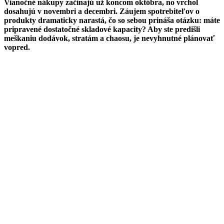
Vianočné nákupy začínajú už koncom októbra, no vrchol
dosahujú v novembri a decembri. Záujem spotrebiteľov o
produkty dramaticky narastá, čo so sebou prináša otázku: máte
pripravené dostatočné skladové kapacity? Aby ste predišli
meškaniu dodávok, stratám a chaosu, je nevyhnutné plánovať
vopred.