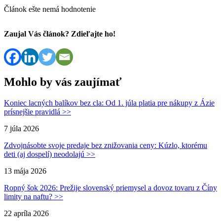
Článok ešte nemá hodnotenie
Zaujal Vás článok? Zdieľajte ho!
Mohlo by vás zaujímať
Koniec lacných balíkov bez cla: Od 1. júla platia pre nákupy z Ázie
prísnejšie pravidlá >>
7 júla 2026
Zdvojnásobte svoje predaje bez znižovania ceny: Kúzlo, ktorému
deti (aj dospelí) neodolajú >>
13 mája 2026
Ropný šok 2026: Prežije slovenský priemysel a dovoz tovaru z Číny
limity na naftu? >>
22 apríla 2026