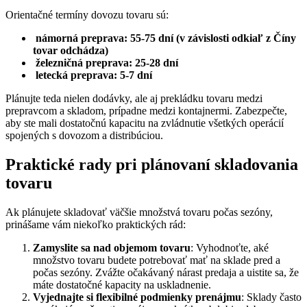
Orientačné termíny dovozu tovaru sú:
námorná preprava: 55-75 dní (v závislosti odkiaľ z Číny
tovar odchádza)
železničná preprava: 25-28 dní
letecká preprava: 5-7 dní
Plánujte teda nielen dodávky, ale aj prekládku tovaru medzi
prepravcom a skladom, prípadne medzi kontajnermi. Zabezpečte,
aby ste mali dostatočnú kapacitu na zvládnutie všetkých operácií
spojených s dovozom a distribúciou.
Praktické rady pri plánovaní skladovania
tovaru
Ak plánujete skladovať väčšie množstvá tovaru počas sezóny,
prinášame vám niekoľko praktických rád:
Zamyslite sa nad objemom tovaru
: Vyhodnoťte, aké
množstvo tovaru budete potrebovať mať na sklade pred a
počas sezóny. Zvážte očakávaný nárast predaja a uistite sa, že
máte dostatočné kapacity na uskladnenie.
Vyjednajte si flexibilné podmienky prenájmu
: Sklady často