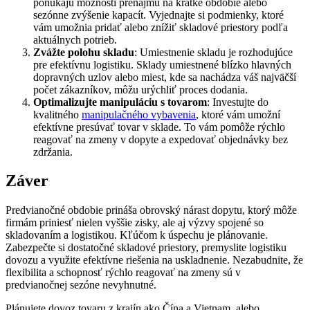
ponúkajú možnosti prenájmu na krátke obdobie alebo
sezónne zvýšenie kapacít. Vyjednajte si podmienky, ktoré
vám umožnia pridať alebo znížiť skladové priestory podľa
aktuálnych potrieb.
Zvážte polohu skladu
: Umiestnenie skladu je rozhodujúce
pre efektívnu logistiku. Sklady umiestnené blízko hlavných
dopravných uzlov alebo miest, kde sa nachádza váš najväčší
počet zákazníkov, môžu urýchliť proces dodania.
Optimalizujte manipuláciu s tovarom
: Investujte do
kvalitného
manipulačného vybavenia
, ktoré vám umožní
efektívne presúvať tovar v sklade. To vám pomôže rýchlo
reagovať na zmeny v dopyte a expedovať objednávky bez
zdržania.
Záver
Predvianočné obdobie prináša obrovský nárast dopytu, ktorý môže
firmám priniesť nielen vyššie zisky, ale aj výzvy spojené so
skladovaním a logistikou. Kľúčom k úspechu je plánovanie.
Zabezpečte si dostatočné skladové priestory, premyslite logistiku
dovozu a využite efektívne riešenia na uskladnenie. Nezabudnite, že
flexibilita a schopnosť rýchlo reagovať na zmeny sú v
predvianočnej sezóne nevyhnutné.
Plánujete dovoz tovaru z krajín ako Čína a Vietnam, alebo