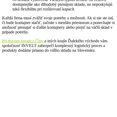
dostupnejšie ako dlhodobý prenájom skladu, no neposkytujú
takú flexibilitu pri rozširovaní kapacít.
Každá firma musí zvážiť svoje potreby a možnosti. Ak si nie ste istí,
či bude kontajner stačiť, začnite s menším priestorom a ponechajte si
možnosť prenajať si ďalšie kontajnery alebo prejsť na väčší sklad v
prípade potreby.
Pri dovoze tovaru z Číny
a iných krajín Ďalekého východu vám
spoločnosť INVELT zabezpečí komplexný logistický proces a
produkty dodáme priamo do vášho skladu na Slovensku.