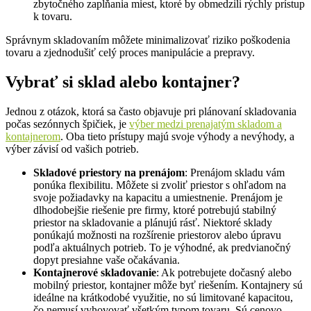
zbytočného zapĺňania miest, ktoré by obmedzili rýchly prístup
k tovaru.
Správnym skladovaním môžete minimalizovať riziko poškodenia
tovaru a zjednodušiť celý proces manipulácie a prepravy.
Vybrať si sklad alebo kontajner?
Jednou z otázok, ktorá sa často objavuje pri plánovaní skladovania
počas sezónnych špičiek, je
výber medzi prenajatým skladom a
kontajnerom
. Oba tieto prístupy majú svoje výhody a nevýhody, a
výber závisí od vašich potrieb.
Skladové priestory na prenájom
: Prenájom skladu vám
ponúka flexibilitu. Môžete si zvoliť priestor s ohľadom na
svoje požiadavky na kapacitu a umiestnenie. Prenájom je
dlhodobejšie riešenie pre firmy, ktoré potrebujú stabilný
priestor na skladovanie a plánujú rásť. Niektoré sklady
ponúkajú možnosti na rozšírenie priestorov alebo úpravu
podľa aktuálnych potrieb. To je výhodné, ak predvianočný
dopyt presiahne vaše očakávania.
Kontajnerové skladovanie
: Ak potrebujete dočasný alebo
mobilný priestor, kontajner môže byť riešením. Kontajnery sú
ideálne na krátkodobé využitie, no sú limitované kapacitou,
čo nemusí vyhovovať všetkým typom tovaru. Sú cenovo