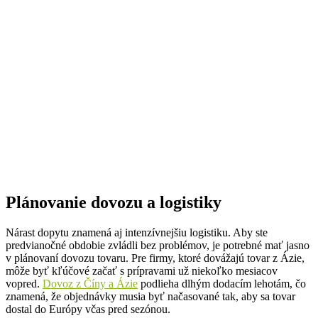
Plánovanie dovozu a logistiky
Nárast dopytu znamená aj intenzívnejšiu logistiku. Aby ste
predvianočné obdobie zvládli bez problémov, je potrebné mať jasno
v plánovaní dovozu tovaru. Pre firmy, ktoré dovážajú tovar z Ázie,
môže byť kľúčové začať s prípravami už niekoľko mesiacov
vopred.
Dovoz z Číny a Ázie
podlieha dlhým dodacím lehotám, čo
znamená, že objednávky musia byť načasované tak, aby sa tovar
dostal do Európy včas pred sezónou.