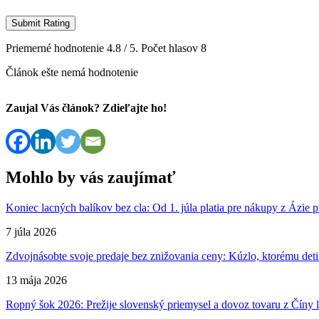
Submit Rating
Priemerné hodnotenie
4.8
/ 5. Počet hlasov
8
Článok ešte nemá hodnotenie
Zaujal Vás článok? Zdieľajte ho!
Mohlo by vás zaujímať
Koniec lacných balíkov bez cla: Od 1. júla platia pre nákupy z Ázie p
7 júla 2026
Zdvojnásobte svoje predaje bez znižovania ceny: Kúzlo, ktorému deti 
13 mája 2026
Ropný šok 2026: Prežije slovenský priemysel a dovoz tovaru z Číny l