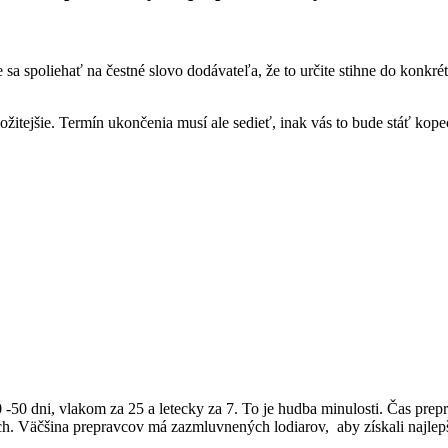
 sa spoliehať na čestné slovo dodávateľa, že to určite stihne do konkr
zložitejšie. Termín ukončenia musí ale sedieť, inak vás to bude stáť ko
-50 dni, vlakom za 25 a letecky za 7. To je hudba minulosti. Čas prepr
ciach. Väčšina prepravcov má zazmluvnených lodiarov, aby získali najl