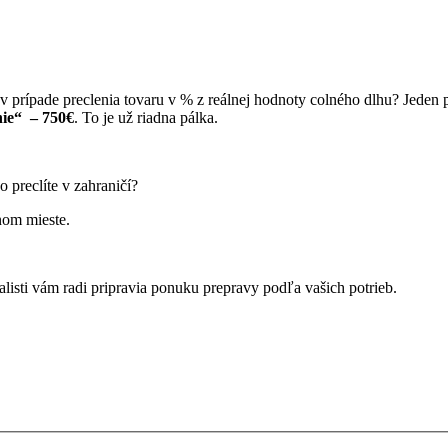
eku v prípade preclenia tovaru v % z reálnej hodnoty colného dlhu? Jed
nie“ – 750€
. To je už riadna pálka.
o preclíte v zahraničí?
nom mieste.
listi vám radi pripravia ponuku prepravy podľa vašich potrieb.
Zavolajte nám na +421 918 537 832