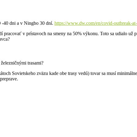
0 -40 dni a v Ningbo 30 dní.
https://www.dw.com/en/covid-outbreak-at-c
í pracovať v prístavoch na smeny na 50% výkonu. Toto sa udialo už p
avca?
 železničnými trasami?
átoch Sovietskeho zväzu kade obe trasy vedú) tovar sa musí minimálne
 preprave.