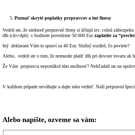
Poznať skryté poplatky prepravcov a iné finesy
Vedeli ste, že niektoré prepravné firmy si účtujú tzv. colnú zábezp
dlh (clo+dph) v hodnote povedzme 50 000 Eur
zaplatíte za “precle
Iný deklarant Vám to spraví za 40 Eur. Slušný rozdiel, čo poviete?
Alebo, vedeli ste o tom, že nemusíte platiť dlh pri dovoze tovaru ak h
Že Vám prepravca neponúkol túto možnosť? Nehľadali ste na správ
V každom prípade neváhajte a dajte nám vedieť. Naši prepravní špecia
Alebo napíšte, ozveme sa vám: