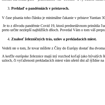
Prehlaď o pandémiách v prístavoch
.
V čase písania toho článku je minimálne čakanie v prístave Yantian 3
Je to z dôvodu pandémie Covid 19, ktorá prednedávnom prinútila ľud
preto určite nezlepší najbližších dňoch. Povedal Vám o tom váš prepr
Znalosť železničných trás, uzlov a prekladacích miest.
Vedeli ste o tom, že tovar môžete z Číny do Európy dostať iba dvoma
A keďže európske železnice majú iný rozchod koľají (ako bývalých št
uzloch, či vyťaženosti prekladacích miest vám ušetrí dni až týždne na