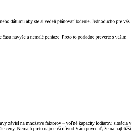
étneho dátumu aby ste si vedeli plánovať lodenie. Jednoducho pre vás
pec času navyše a nemalé peniaze. Preto to poriadne preverte s vašim
avy závisí na množstve faktorov – voľné kapacity lodiarov, situácia v
epšie ceny. Nemajú preto najmenší dôvod Vám povedať, že na najbližší