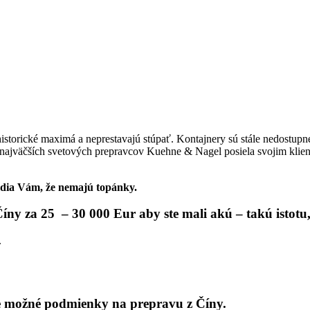
storické maximá a neprestavajú stúpať. Kontajnery sú stále nedostupné
z najväčších svetových prepravcov Kuehne & Nagel posiela svojim klien
dia Vám, že nemajú topánky.
y za 25 – 30 000 Eur aby ste mali akú – takú istotu,
.
šie možné podmienky na prepravu z Číny.