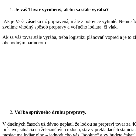
Je váš Tovar vyrobený, alebo sa stále vyrába?
Ak je Vaša zásielka už pripravená, máte z polovice vyhraté. Nemusíte
zvolíme vhodný spôsob prepravy a voľného lodiara, či vlak.
Ak sa váš tovar stále vyrába, treba logistiku plánovať vopred a je to 
obchodným partnerom.
Voľba správneho druhu prepravy.
V dnešných časoch už dávno neplatí, že loďou sa prepraví tovar za 40 
prístave, situácia na železničných uzloch, stav v prekladacích stani
mesiac ma lodiar plno – jednoducho vás “bookne“ a vy budete čakať.