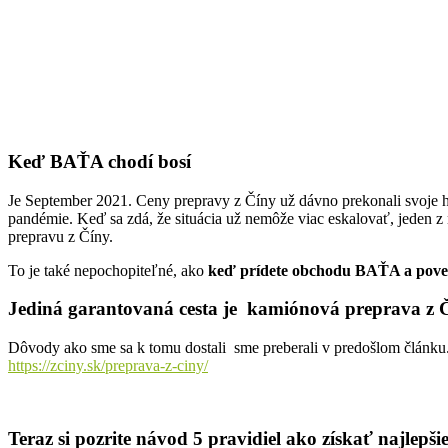
Keď BAŤA chodí bosí
Je September 2021. Ceny prepravy z Číny už dávno prekonali svoje hi
pandémie. Keď sa zdá, že situácia už nemôže viac eskalovať, jeden 
prepravu z Číny.
To je také nepochopiteľné, ako
keď prídete obchodu BAŤA a pove
Jediná garantovaná cesta je kamiónová preprava z Čín
Dôvody ako sme sa k tomu dostali sme preberali v predošlom článku
https://zciny.sk/preprava-z-ciny/
Teraz si pozrite návod 5 pravidiel ako získať najlep