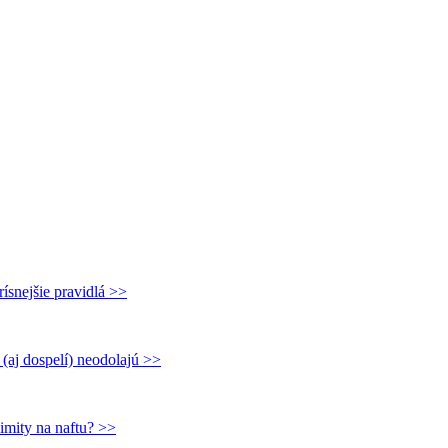
rísnejšie pravidlá >>
(aj dospelí) neodolajú >>
imity na naftu? >>