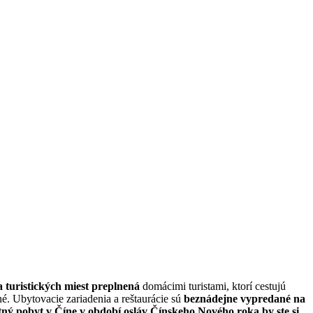
a turistických miest preplnená
domácimi turistami, ktorí cestujú
né.
Ubytovacie zariadenia a reštaurácie sú
beznádejne vypredané na
ný pobyt v Číne v období osláv Čínskeho Nového roka by ste si