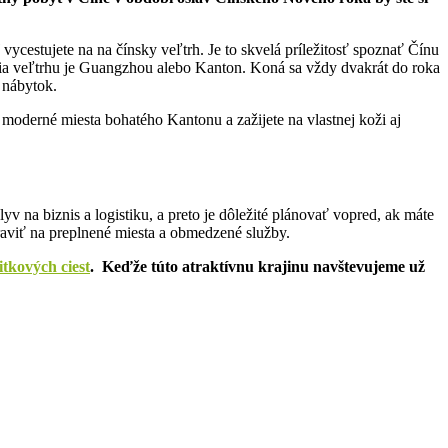
estujete na na čínsky veľtrh. Je to skvelá príležitosť spoznať Čínu
a veľtrhu je Guangzhou alebo Kanton.
K
oná sa vždy dvakrát do roka
o nábytok.
 moderné miesta bohatého Kantonu a zažijete na vlastnej koži aj
lyv na biznis a logistiku, a preto je dôležité plánovať vopred, ak máte
praviť na preplnené miesta a obmedzené služby.
tkových ciest
. Keďže túto atraktívnu krajinu navštevujeme už