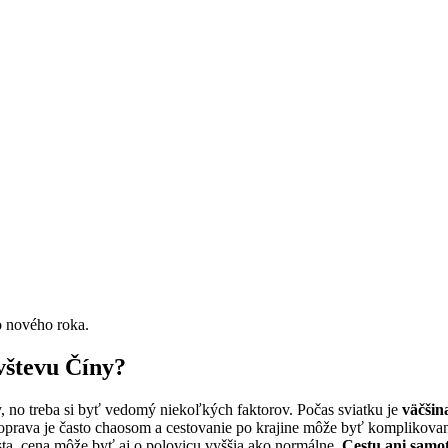
 nového roka.
vštevu Číny?
 no treba si byť vedomý niekoľkých faktorov. Počas sviatku je
väčšin
Doprava je často chaosom a cestovanie po krajine môže byť komplikova
sta, cena môže byť aj o polovicu vyššia ako normálne.
Cestu ani samot