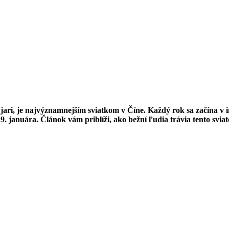
ari, je najvýznamnejším sviatkom v Číne. Každý rok sa začína v i
29. januára.
Článok vám priblíži, ako bežní ľudia trávia tento svia