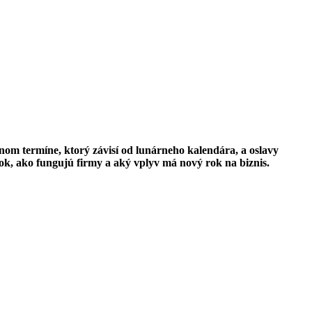
nom termíne, ktorý závisí od lunárneho kalendára, a oslavy
tok, ako fungujú firmy a aký vplyv má nový rok na biznis.