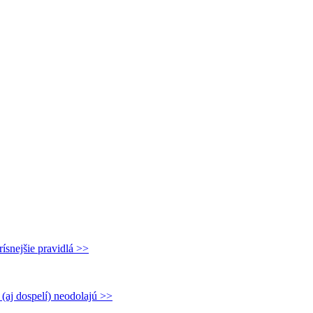
rísnejšie pravidlá >>
(aj dospelí) neodolajú >>