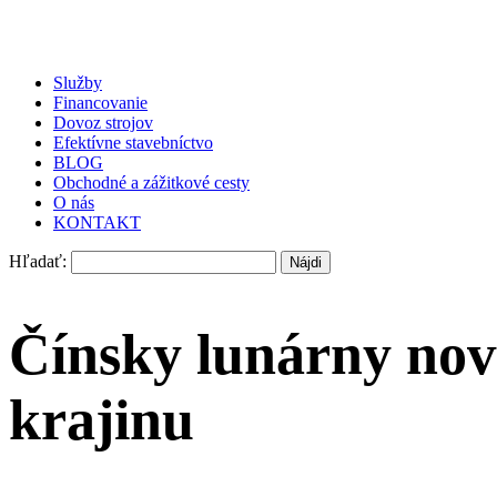
Služby
Financovanie
Dovoz strojov
Efektívne stavebníctvo
BLOG
Obchodné a zážitkové cesty
O nás
KONTAKT
Hľadať:
Čínsky lunárny nový
krajinu