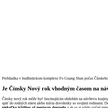
Prehliadka v budhistickom komplexe Fo Guang Shan počas Čínskeho
Je Čínsky Nový rok vhodným časom na ná
Čínsky nový rok môže byť fascinujúcim obdobím na návštevu krajiny,
späť do rodných miest alebo trávia dovolenky so svojimi rodinami. 
niekoľko týždňov až mesiacov dopredu
a ak sa aj nájdu voľné mie