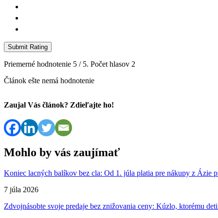
Submit Rating
Priemerné hodnotenie
5
/ 5. Počet hlasov
2
Článok ešte nemá hodnotenie
Zaujal Vás článok? Zdieľajte ho!
Mohlo by vás zaujímať
Koniec lacných balíkov bez cla: Od 1. júla platia pre nákupy z Ázie p
7 júla 2026
Zdvojnásobte svoje predaje bez znižovania ceny: Kúzlo, ktorému deti 