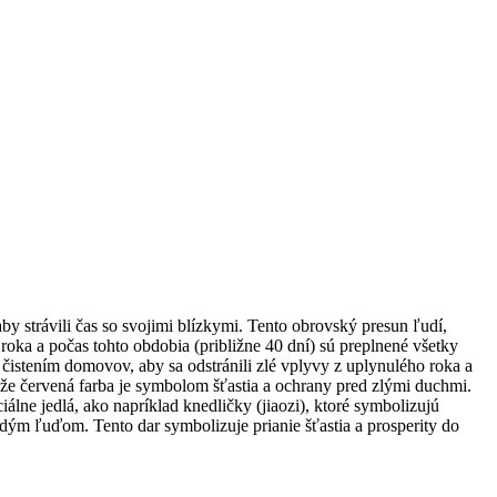
y strávili čas so svojimi blízkymi. Tento obrovský presun ľudí,
roka a počas tohto obdobia (približne 40 dní) sú preplnené všetky
 čistením domovov, aby sa odstránili zlé vplyvy z uplynulého roka a
ože červená farba je symbolom šťastia a ochrany pred zlými duchmi.
iálne jedlá, ako napríklad knedličky (jiaozi), ktoré symbolizujú
dým ľuďom. Tento dar symbolizuje prianie šťastia a prosperity do