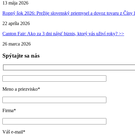
13 mája 2026
Ropný šok 2026: Prežije slovenský priemysel a dovoz tovaru z Číny l
22 apríla 2026
Canton Fair: Ako za 3 dni nájsť biznis, ktorý vás uživí roky? >>
26 marca 2026
Spýtajte sa nás
Meno a priezvisko*
Firma*
Váš e-mail*