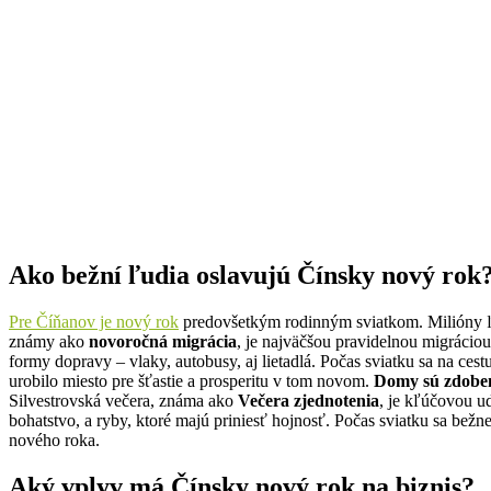
Ako bežní ľudia oslavujú Čínsky nový rok
Pre Číňanov je nový rok
predovšetkým rodinným sviatkom. Milióny ľud
známy ako
novoročná migrácia
, je najväčšou pravidelnou migráciou
formy dopravy – vlaky, autobusy, aj lietadlá. Počas sviatku sa na ces
urobilo miesto pre šťastie a prosperitu v tom novom.
Domy sú zdoben
Silvestrovská večera, známa ako
Večera zjednotenia
, je kľúčovou ud
bohatstvo, a ryby, ktoré majú priniesť hojnosť.
Počas sviatku sa bežn
nového roka.
Aký vplyv má Čínsky nový rok na biznis?