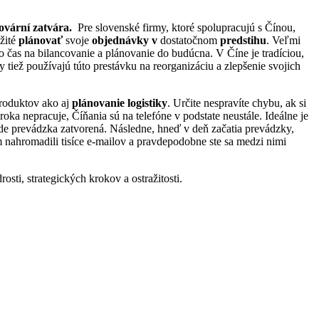
tovární zatvára.
Pre slovenské firmy, ktoré spolupracujú s Čínou,
ežité
plánovať
svoje
objednávky
v
dostatočnom
predstihu
. Veľmi
o čas na bilancovanie a plánovanie do budúcna. V Číne je tradíciou,
 tiež používajú túto prestávku na reorganizáciu a zlepšenie svojich
roduktov ako aj
plánovanie logistiky
. Určite nespravíte chybu, ak si
ka nepracuje, Číňania sú na telefóne v podstate neustále.
Ideálne je
de prevádzka zatvorená. Následne, hneď v deň začatia prevádzky,
m nahromadili tisíce e-mailov a pravdepodobne ste sa medzi nimi
osti, strategických krokov a ostražitosti.