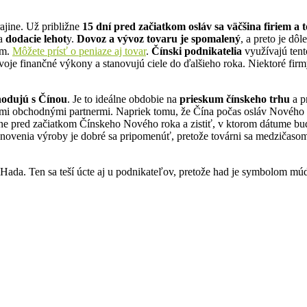
ajine. Už približne
15 dní pred začiatkom osláv sa
väčšina firiem a 
na
dodacie lehot
y.
Dovoz a vývoz tovaru je spomalený
, a preto je dôl
om.
Môžete prísť o peniaze aj tovar
.
Čínski podnikatelia
využívajú tent
oje finančné výkony a stanovujú ciele do ďalšieho roka. Niektoré firmy
odujú s Čínou
. Je to ideálne obdobie na
prieskum čínskeho trhu
a p
mi obchodnými partnermi. Napriek tomu, že Čína počas osláv Nového ro
dne pred začiatkom Čínskeho Nového roka a zistiť, v ktorom dátume bu
obnovenia výroby je dobré sa pripomenúť, pretože továrni sa medzičaso
 Hada.
Ten sa teší úcte aj u podnikateľov, pretože had je symbolom múdr