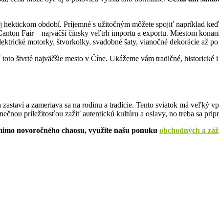
ektickom období. Príjemné s užitočným môžete spojiť napríklad keď vyc
anton Fair – najväčší čínsky veľtrh importu a exportu
.
Miestom konani
 elektrické motorky, štvorkolky, svadobné šaty, vianočné dekorácie až p
toto štvrté najväčšie mesto v Číne. Ukážeme vám tradičné, historické i
a zastaví a zameriava sa na rodinu a tradície. Tento sviatok má veľký vp
čnou príležitosťou zažiť autentickú kultúru a oslavy, no treba sa pri
ti mimo novoročného chaosu, využite našu ponuku
obchodných a záži