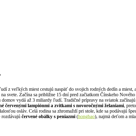
?
í z veľkých miest cestujú naspäť do svojich rodných dedín a miest, ab
 na svete. Začína sa približne 15 dní pred začiatkom Čínskeho Nového 
tu domov vydá až 3 miliardy ľudí.
Tradičné prípravy na sviatok začínajú
é červenými lampiónmi a zvitkami s novoročnými želaniami
, pret
alosťou osláv. Celá rodina sa zhromaždí pri stole, kde sa podávajú špec
e rozdávajú
červené obálky s peniazmi
(
hongbao
), najmä deťom a mla