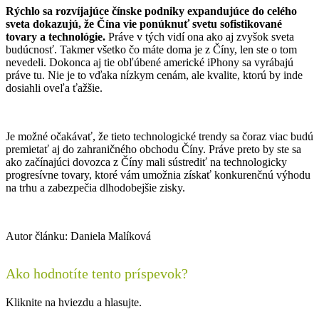
Rýchlo sa rozvíjajúce čínske podniky expandujúce do celého
sveta dokazujú, že Čína vie ponúknuť svetu sofistikované
tovary a technológie.
Práve v tých vidí ona ako aj zvyšok sveta
budúcnosť. Takmer všetko čo máte doma je z Číny, len ste o tom
nevedeli. Dokonca aj tie obľúbené americké iPhony sa vyrábajú
práve tu. Nie je to vďaka nízkym cenám, ale kvalite, ktorú by inde
dosiahli oveľa ťažšie.
Je možné očakávať, že tieto technologické trendy sa čoraz viac budú
premietať aj do zahraničného obchodu Číny. Práve preto by ste sa
ako začínajúci dovozca z Číny mali sústrediť na technologicky
progresívne tovary, ktoré vám umožnia získať konkurenčnú výhodu
na trhu a zabezpečia dlhodobejšie zisky.
Autor článku: Daniela Malíková
Ako hodnotíte tento príspevok?
Kliknite na hviezdu a hlasujte.