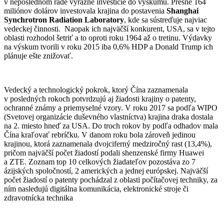
v neposlednom rade výrazné investície do výskumu. Presne 164
miliónov dolárov investovala krajina do postavenia
Shanghai
Synchrotron Radiation Laboratory
, kde sa sústreďuje najviac
vedeckej činnosti. Naopak ich najväčší konkurent, USA, sa v tejto
oblasti rozhodol šetriť a to oproti roku 1964 až o tretinu. Výdavky
na výskum tvorili v roku 2015 iba 0,6% HDP a Donald Trump ich
plánuje ešte znižovať.
Vedecký a technologický pokrok, ktorý Čína zaznamenala
v posledných rokoch potvrdzujú aj žiadosti krajiny o patenty,
ochranné známy a priemyselné vzory. V roku 2017 sa podľa WIPO
(Svetovej organizácie duševného vlastníctva) krajina draka dostala
na 2. miesto hneď za USA. Do troch rokov by podľa odhadov mala
Čína kraľovať rebríčku. V danom roku bola zároveň jedinou
krajinou, ktorá zaznamenala dvojciferný medziročný rast (13,4%),
pričom najväčší počet žiadostí podali shenzenské firmy Huawei
a ZTE. Zoznam top 10 celkových žiadateľov pozostáva zo 7
ázijských spoločností, 2 amerických a jednej európskej. Najväčší
počet žiadostí o patenty pochádzal z oblasti počítačovej techniky, za
ním nasledujú digitálna komunikácia, elektronické stroje či
zdravotnícka technika