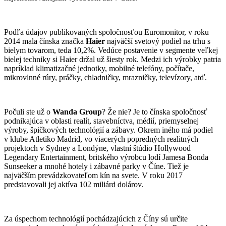
Podľa údajov publikovaných spoločnosťou Euromonitor, v roku
2014 mala čínska značka
Haier
najväčší svetový podiel na trhu s
bielym tovarom, teda 10,2%. Vedúce postavenie v segmente veľkej
bielej techniky si Haier držal už šiesty rok. Medzi ich výrobky patria
napríklad klimatizačné jednotky, mobilné telefóny, počítače,
mikrovlnné rúry, práčky, chladničky, mrazničky, televízory, atď.
Počuli ste už o
Wanda Group
? Že nie? Je to čínska spoločnosť
podnikajúca v oblasti realít, stavebníctva, médií, priemyselnej
výroby, špičkových technológií a zábavy. Okrem iného má podiel
v klube Atletiko Madrid, vo viacerých popredných realitných
projektoch v Sydney a Londýne, vlastní štúdio Hollywood
Legendary Entertainment, britského výrobcu lodí Jamesa Bonda
Sunseeker a mnohé hotely i zábavné parky v Číne. Tiež je
najväčším prevádzkovateľom kín na svete. V roku 2017
predstavovali jej aktíva 102 miliárd dolárov.
Za úspechom technológií pochádzajúcich z Číny sú určite