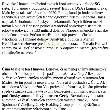
Rovnako Huawei predbehol svojich konkurentov v prípade
5G
siete
. Tú plánuje v budúcnosti zaviesť Európa, USA i krajina draka.
Malo by sa tak stať už v roku 2020. Firma, ktorá ju bude realizovať
sa vyberá z top svetových technologických firiem. Financial Times
napísal, že hodnota európskych telekomunikačných firiem medzi
inými Nokia či Ericsson poklesla v období posledných siedmich
rokov o polovicu na 133 miliárd dolárov. Naopak americké a ázijské
spoločnosti rastú. Pričom rebríčku kraľujú práve tie čínske
v hodnote 561 miliárd dolárov. Analytik a publicista Marian
Kechlibar v rozhovore pre
Český rozhlas
na otázku či majú Huawei
antény na 5G sieť náskok aj pred USA odpovedal jasne: „Ich antény
sú najlepšie na svete.“
Čína to nie je len Huawei, Lenovo, či
nemenej známy internetový
obchod
Alibaba
, pod ktorý spadá pre našinca známy Aliexpress.
V čase veľkých letných horúčav mnohí ďakujú svojej klimatizácii
Midea
, že im pomáha neuvariť sa. No a aj tá pochádza z Číny. Ak
máte doma
Volvo
, možno Vás prekvapí informácia, že táto pôvodne
švédska značka známa vysokými bezpečnostnými štandardmi
patrí
pod čínsky automobilový koncern Geely
. Rovnako vyrába táto
automobilka časť britských športových vozidiel značky Lotus.
Spoločnosť Zhejiang Geely Holding Group patrí k najväčším a
najrenomovanejším výrobcom áut v Číne.