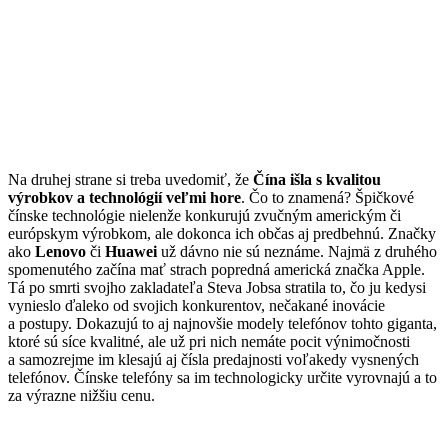
Na druhej strane si treba uvedomiť, že
Čína išla s kvalitou
výrobkov a technológií veľmi hore
. Čo to znamená? Špičkové
čínske technológie nielenže konkurujú zvučným americkým či
európskym výrobkom, ale dokonca ich občas aj predbehnú. Značky
ako
Lenovo
či
Huawei
už dávno nie sú neznáme. Najmä z druhého
spomenutého začína mať strach popredná americká značka Apple.
Tá po smrti svojho zakladateľa Steva Jobsa stratila to, čo ju kedysi
vynieslo ďaleko od svojich konkurentov, nečakané inovácie
a postupy. Dokazujú to aj najnovšie modely telefónov tohto giganta,
ktoré sú síce kvalitné, ale už pri nich nemáte pocit výnimočnosti
a samozrejme im klesajú aj čísla predajnosti voľakedy vysnených
telefónov. Čínske telefóny sa im technologicky určite vyrovnajú a to
za výrazne nižšiu cenu.