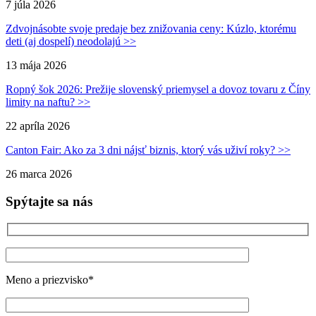
7 júla 2026
Zdvojnásobte svoje predaje bez znižovania ceny: Kúzlo, ktorému
deti (aj dospelí) neodolajú >>
13 mája 2026
Ropný šok 2026: Prežije slovenský priemysel a dovoz tovaru z Číny
limity na naftu? >>
22 apríla 2026
Canton Fair: Ako za 3 dni nájsť biznis, ktorý vás uživí roky? >>
26 marca 2026
Spýtajte sa nás
Meno a priezvisko*